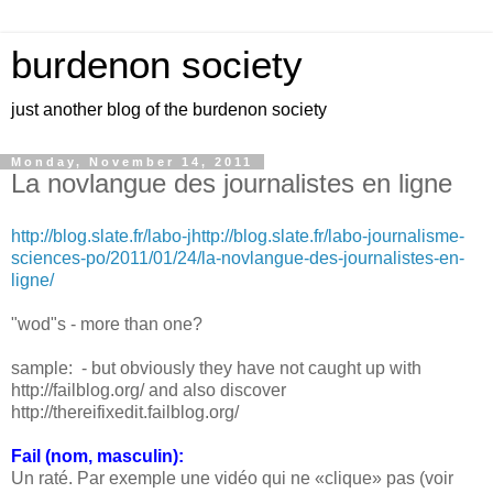
burdenon society
just another blog of the burdenon society
Monday, November 14, 2011
La novlangue des journalistes en ligne
http://blog.slate.fr/labo-jhttp://blog.slate.fr/labo-journalisme-
sciences-po/2011/01/24/la-novlangue-des-journalistes-en-
ligne/
"wod"s - more than one?
sample: - but obviously they have not caught up with
http://failblog.org/ and also discover
http://thereifixedit.failblog.org/
Fail (nom, masculin):
Un raté. Par exemple une vidéo qui ne «clique» pas (voir